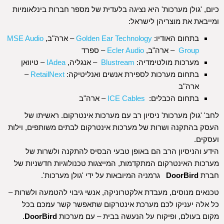
כיום, 'גולן מערכות' היא נציגה בלעדית של מספר חברות בינלאומיות
ומייבאת את מוצריהן לישראל:
בתחום האודיו:
Golden Ear Technology
– ארה"ב,
MSE Audio
Group
– ארה"ב,
Ecler Audio
– ספרד
מערכות מולטימדיה:
Blustream
– אנגליה,
IAdea
– טיוואן
בתחום מערכות לספירת אנשים ואנליטיקה:
RetailNext
–
ארה"ב
בתחום הכבלים:
ICE Cables
– ארה"ב
לחב' 'גולן מערכות' ניסיון רב עם מערכות אינטרקום. ראשיתו של
העסק בהתקנה ושרות של מערכות אינטרקום לבתים משותפים, וילות
ועסקים.
הידע והניסיון הרב הם באופן טבעי הבסיס להתקנה ולשרות של
מערכות האינטרקום המתקדמות, המייצגות טכנולוגיות חדשניות של
חברת
DoorBird
גרמניה המיובאות על ידי 'גולן מערכות'.
טכנאים מנוסים, מעבדת אלקטרוניקה, אנשי גיבוי להטמעה ולשרות –
כל אלה יעניקו לכם מערכת אינטרקום שתאפשר קשר עמכם בכל
מקום בעולם, ופיקוח על הנעשה בבית – עם מערכות
DoorBird
.