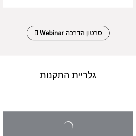
סרטון הדרכה Webinar
פאנלים בצביעה אלקטרוסטטית
בכל RAL (צבע) נדרש / עיבוד ברונזה / ענתיק ועוד
גלריית התקנות